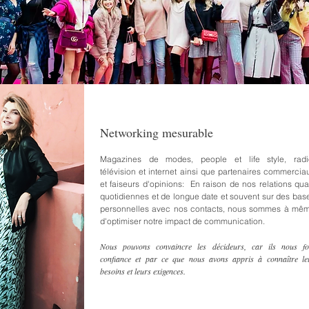
Networking mesurable
Magazines de modes, people et life style, radi
télévision et internet ainsi que partenaires commercia
et faiseurs d'opinions: En raison de nos relations qua
quotidiennes et de longue date et souvent sur des bas
personnelles avec nos contacts, nous sommes à mê
d'optimiser notre impact de communication.
Nous pouvons convaincre les décideurs, car ils nous fo
confiance et par ce que nous avons appris à connaître le
besoins et leurs exigences.